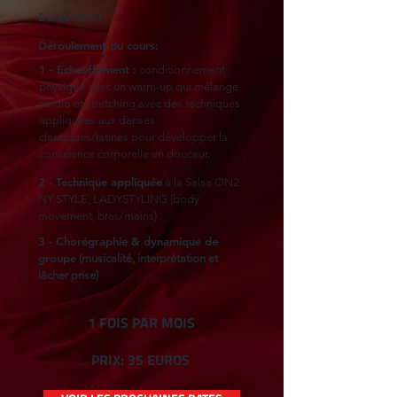
Durée:
2h00
Déroulement du cours:
1 - Échauffement :
conditionnement
physique avec un warm-up qui mélange
cardio et stretching avec des techniques
appliquées aux danses
classiques/latines pour développer la
conscience corporelle en douceur.
2 - Technique appliquée
à la Salsa ON2
NY STYLE, LADYSTYLING (body
movement, bras/mains)
3 - Chorégraphie & dynamique de
groupe
(musicalité, interprétation et
lâcher prise)
1 FOIS PAR MOIS
PRIX: 35 EUROS