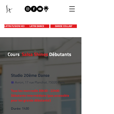
LATIN FUSION HEELS
LATIN DANCE
DANSE COLLAB'
Cours
Salsa Shines
Débutants
Studio 20ème Danse
Avron, 17 rue Planchat, 75020 Paris
Tous les mercredis 20h30 - 22h00
Débutants Intermédiaire (pas accessible
pour les grands débutants!)
Durée:
1h30