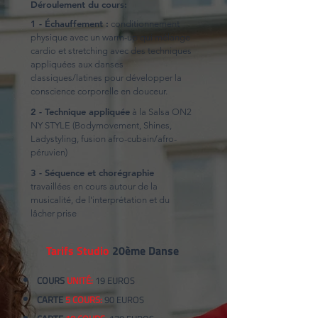
Déroulement du cours:
1 - Échauffement :
conditionnement
physique avec un warm-up qui mélange
cardio et stretching avec des techniques
appliquées aux danses
classiques/latines pour développer la
conscience corporelle en douceur.
2 - Technique appliquée
à la Salsa ON2
NY STYLE (Bodymovement, Shines,
Ladystyling, fusion afro-cubain/afro-
péruvien)
3 - Séquence et chorégraphie
travaillées en cours autour de la
musicalité, de l'interprétation et du
lâcher prise
Tarifs Studio
20ème Danse
COURS
UNITÉ:
19 EUROS
CARTE
5 COURS:
90 EUROS