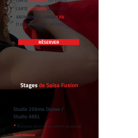
CARTE
10 COURS:
170 EUROS
CARTE
20 COURS:
290 EUROS
ABONNEMENT DANSE
1 AN
(1
cours/semaine)
:
540 EUROS
RÉSERVER
Stages
de Salsa Fusion
Studio 20ème Danse /
Studio ABEL
(Adresse donnée en amont du stage)
Tous niveaux