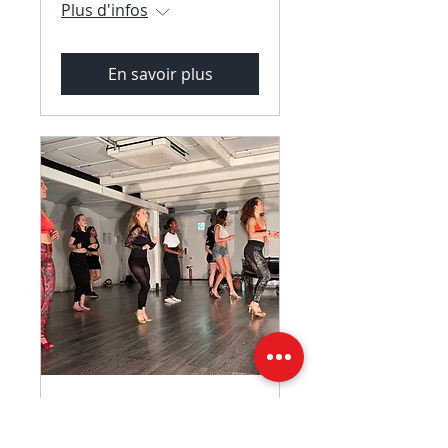
Plus d'infos
En savoir plus
Stage Salsa Shines
Spécial Débutants