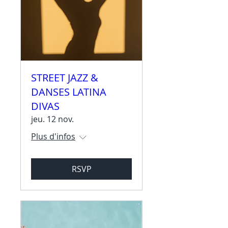
STREET JAZZ &
DANSES LATINA
DIVAS
jeu. 12 nov.
Plus d'infos
RSVP